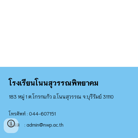
โรงเรียน
โนนสุวรรณพิทยาคม
183 หมู่ 1 ต.โกรกแก้ว อ.โนนสุวรรณ จ.บุรีรัมย์ 31110
044-607151
โทรศัพทํ :
อีเมล
admin@nwp.ac.th
: